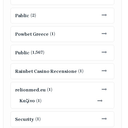
(2)
Pablic
(1)
Powbet Greece
(1,567)
Public
(1)
Rainbet Casino Recensione
(1)
relionmed.eu
Καζίνο
(1)
(1)
Security