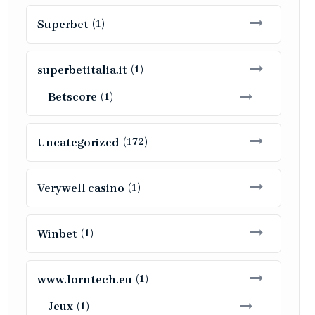
(1)
Superbet
(1)
superbetitalia.it
Betscore
(1)
(172)
Uncategorized
(1)
Verywell casino
(1)
Winbet
(1)
www.lorntech.eu
Jeux
(1)