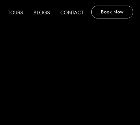
Book Now
TOURS
BLOGS
CONTACT