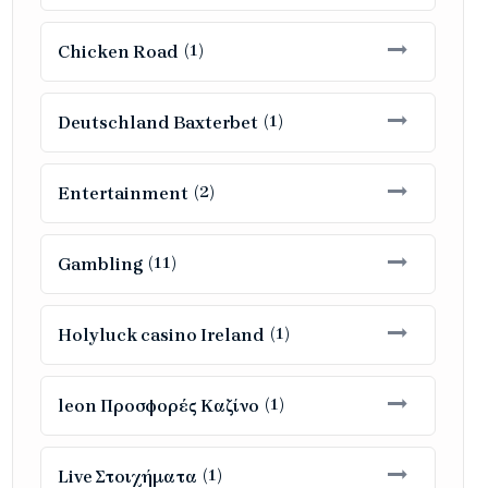
(1)
Chicken Road
(1)
Deutschland Baxterbet
(2)
Entertainment
(11)
Gambling
(1)
Holyluck casino Ireland
(1)
leon Προσφορές Καζίνο
(1)
Live Στοιχήματα