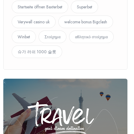
Startseite öffnen Baxterbet
Superbet
Verywell casino uk
welcome bonus Bigclash
Winbet
Στοίχημα
αθλητικό στοίχημα
슈가 러쉬 1000 슬롯