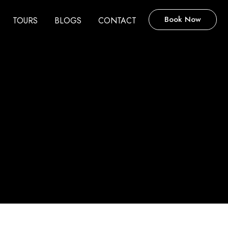
Book Now
TOURS
BLOGS
CONTACT