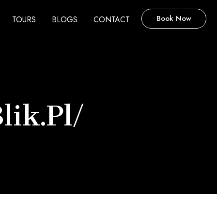
Book Now
TOURS
BLOGS
CONTACT
lik.pl/