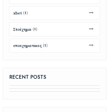
(1)
xbet
(1)
Στοίχημα
(1)
στοιχηματικες
RECENT POSTS
August 7, 2026
August 7, 2026
August 7, 2026
Unlock the total power of lottery
Clever trial: establish professional
Unveil your ultimate casino
games and boost your casino