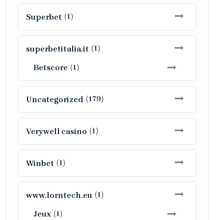
(1)
Superbet
(1)
superbetitalia.it
Betscore
(1)
(179)
Uncategorized
(1)
Verywell casino
(1)
Winbet
(1)
www.lorntech.eu
Jeux
(1)