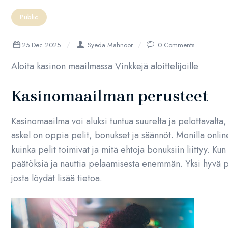
Public
25 Dec 2025
Syeda Mahnoor
0 Comments
Aloita kasinon maailmassa Vinkkejä aloittelijoille
Kasinomaailman perusteet
Kasinomaailma voi aluksi tuntua suurelta ja pelottaval
askel on oppia pelit, bonukset ja säännöt. Monilla online
kuinka pelit toimivat ja mitä ehtoja bonuksiin liittyy. K
päätöksiä ja nauttia pelaamisesta enemmän. Yksi hyvä p
josta löydät lisää tietoa.