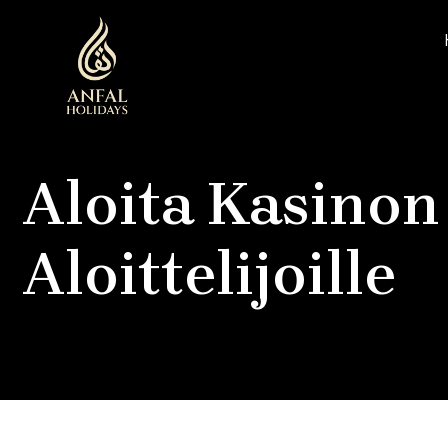
Aloita Kasinon
Aloittelijoille