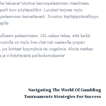
jotka haluavat tutustua kasinopelaamisen maailmaan.
kopelit kuin pöytäpelitkin. Lunubet tarjoaa myös
pelaamisen kannattavasti. Sivuston käyttäjäystävällisyys
jille.
ulliseen pelaamiseen. SSL-salaus takaa, että kaikki
ivustolla on myös live-chat-tuki saatavilla ympäri
 jos kohtaat kysymyksiä tai ongelmia. Aloita matkasi
a ja viihdyttävästä pelikokemuksesta!
Navigating The World Of Gambling
Tournaments Strategies For Success