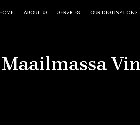
HOME
ABOUT US
SERVICES
OUR DESTINATIONS
 Maailmassa Vi