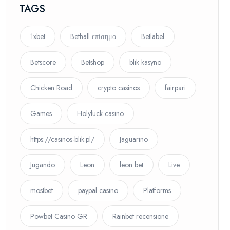
kazanın: Heyecan verici kumar
TAGS
Mostbet’s inspiring gambling
belief
fırsatları açıklandı
prospects
1xbet
Bethall επίσημο
Betlabel
Betscore
Betshop
blik kasyno
Chicken Road
crypto casinos
fairpari
Games
Holyluck casino
https://casinos-blik.pl/
Jaguarino
Jugando
Leon
leon bet
Live
mostbet
paypal casino
Platforms
Powbet Casino GR
Rainbet recensione