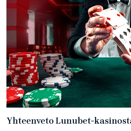
Yhteenveto Lunubet-kasinost