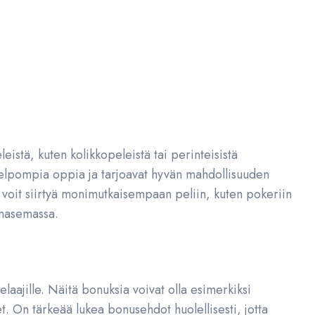
eleistä, kuten kolikkopeleistä tai perinteisistä
t helpompia oppia ja tarjoavat hyvän mahdollisuuden
, voit siirtyä monimutkaisempaan peliin, kuten pokeriin
ainasemassa.
laajille. Näitä bonuksia voivat olla esimerkiksi
t. On tärkeää lukea bonusehdot huolellisesti, jotta