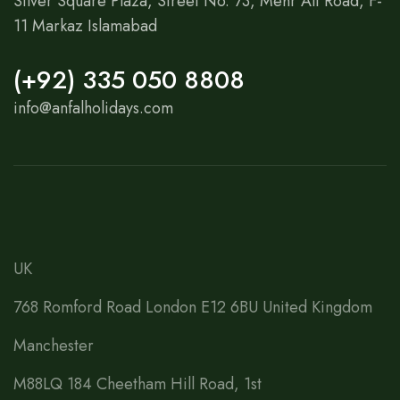
Silver Square Plaza, Street No. 73, Mehr Ali Road, F-
11 Markaz Islamabad
(+92) 335 050 8808
info@anfalholidays.com
UK
768 Romford Road London E12 6BU United Kingdom
Manchester
M88LQ 184 Cheetham Hill Road, 1st