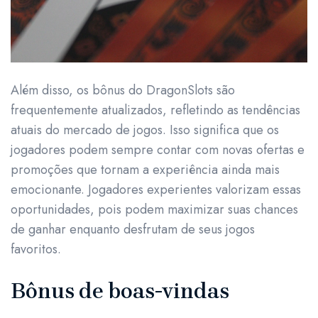
Além disso, os bônus do DragonSlots são
frequentemente atualizados, refletindo as tendências
atuais do mercado de jogos. Isso significa que os
jogadores podem sempre contar com novas ofertas e
promoções que tornam a experiência ainda mais
emocionante. Jogadores experientes valorizam essas
oportunidades, pois podem maximizar suas chances
de ganhar enquanto desfrutam de seus jogos
favoritos.
Bônus de boas-vindas