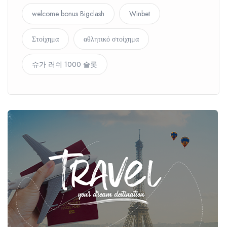
welcome bonus Bigclash
Winbet
Στοίχημα
αθλητικό στοίχημα
슈가 러쉬 1000 슬롯