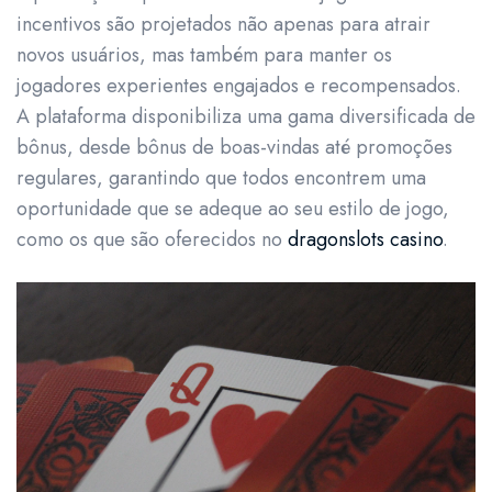
incentivos são projetados não apenas para atrair
novos usuários, mas também para manter os
jogadores experientes engajados e recompensados.
A plataforma disponibiliza uma gama diversificada de
bônus, desde bônus de boas-vindas até promoções
regulares, garantindo que todos encontrem uma
oportunidade que se adeque ao seu estilo de jogo,
como os que são oferecidos no
dragonslots casino
.