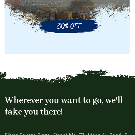
Wherever you want to go, we'll
take you there!