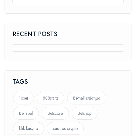
RECENT POSTS
August 8, 2026
August 8, 2026
August 8, 2026
Test Post Created
Descubre la perspectiva de un
Donde los grandes apostadores
jugador distinguido en 888starz
TAGS
persiguen emociones y la emoción
casino
del desempate por penales
1xbet
888starz
Bethall επίσημο
Betlabel
Betscore
Betshop
blik kasyno
casinos crypto