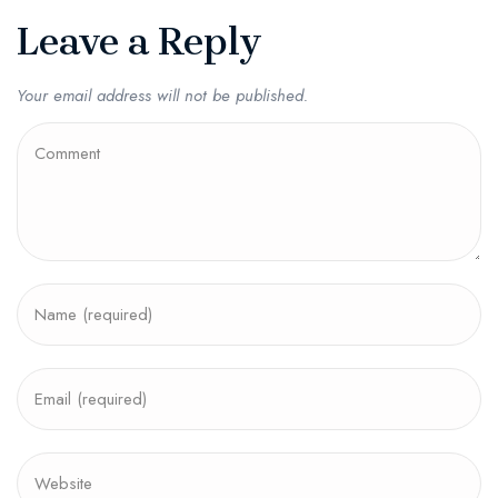
Leave a Reply
Your email address will not be published.