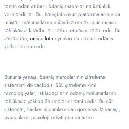
təmin edən etibarlı ödəniş sistemlərinə üstünlük
verməlidirlər. Bu, həmçinin oyun platformalarının da
müştəri məlumatlarını mühafizə etmək üçün müasir
təhlükəsizlik tədbirləri tətbiq etməsini tələb edir. Bu
səbəbdən,
online loto
oyunları da etibarlı ödəniş
yolları təqdim edir.
Bununla yanaşı, ödəniş metodlarının şifrələmə
sistemləri də vacibdir. SSL şifrələmə kimi
texnologiyalar, istifadəçilərin ödəniş məlumatlarını
təhlükəsiz şəkildə ötürmələrini təmin edir. Bu cür
sistemlər, hacker hücumlarından qorunma ilə yanaşı,
oyunçuların psixoloji rahatlığını da artırır.