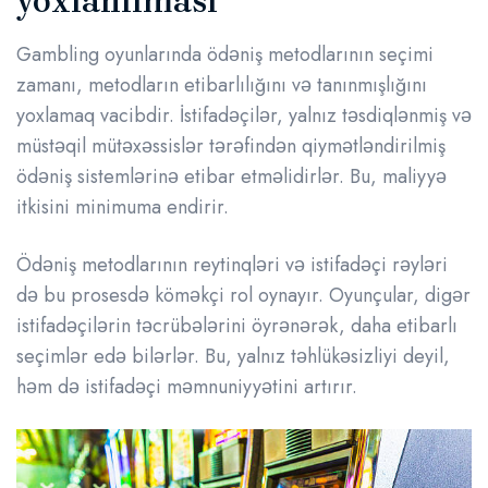
yoxlanılması
Gambling oyunlarında ödəniş metodlarının seçimi
zamanı, metodların etibarlılığını və tanınmışlığını
yoxlamaq vacibdir. İstifadəçilər, yalnız təsdiqlənmiş və
müstəqil mütəxəssislər tərəfindən qiymətləndirilmiş
ödəniş sistemlərinə etibar etməlidirlər. Bu, maliyyə
itkisini minimuma endirir.
Ödəniş metodlarının reytinqləri və istifadəçi rəyləri
də bu prosesdə köməkçi rol oynayır. Oyunçular, digər
istifadəçilərin təcrübələrini öyrənərək, daha etibarlı
seçimlər edə bilərlər. Bu, yalnız təhlükəsizliyi deyil,
həm də istifadəçi məmnuniyyətini artırır.