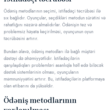
Ödəniş metodlarının seçimi, istifadəçi təcrübəsi ilə
sıx bağlıdır. Oyunçular, seçdikləri metodun sürətini və
rahatlığını nəzərə almalıdırlar. Ödənişin tez və
problemsiz həyata keçirilməsi, oyunçunun oyun
təcrübəsini artırır.
Bundan əlavə, ödəniş metodları ilə bağlı müştəri
dəstəyi də əhəmiyyətlidir. İstifadəçilərin
qarşılaşdıqları problemləri asanlıqla həll edə biləcək
dəstək sistemlərinin olması, oyunçuların
məmnuniyyətini artırır. Bu, istifadəçilərin platformaya
olan etibarını da yüksəldir.
Ödəniş metodlarının