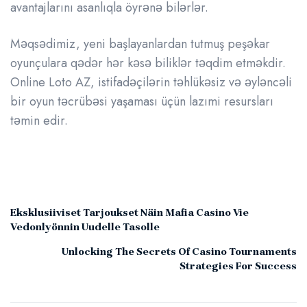
avantajlarını asanlıqla öyrənə bilərlər.
Məqsədimiz, yeni başlayanlardan tutmuş peşəkar
oyunçulara qədər hər kəsə biliklər təqdim etməkdir.
Online Loto AZ, istifadəçilərin təhlükəsiz və əyləncəli
bir oyun təcrübəsi yaşaması üçün lazımi resursları
təmin edir.
Eksklusiiviset Tarjoukset Näin Mafia Casino Vie
Vedonlyönnin Uudelle Tasolle
Unlocking The Secrets Of Casino Tournaments
Strategies For Success