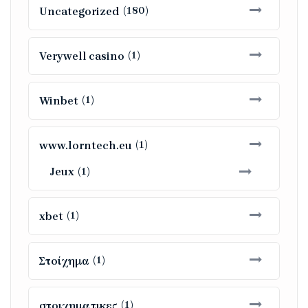
(180)
Uncategorized
(1)
Verywell casino
(1)
Winbet
(1)
www.lorntech.eu
Jeux
(1)
(1)
xbet
(1)
Στοίχημα
(1)
στοιχηματικες