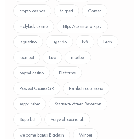
crypto casinos
fairpari
Games
Holyluck casino
https://casinos-blik.pl/
Jaguarino
Jugando
kk8
Leon
leon bet
Live
mostbet
paypal casino
Platforms
Powbet Casino GR
Rainbet recensione
sapphirebet
Startseite öffnen Baxterbet
Superbet
Verywell casino uk
welcome bonus Bigclash
Winbet