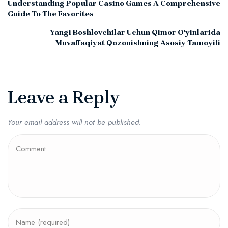
Understanding Popular Casino Games A Comprehensive
Guide To The Favorites
Yangi Boshlovchilar Uchun Qimor O'yinlarida
Muvaffaqiyat Qozonishning Asosiy Tamoyili
Leave a Reply
Your email address will not be published.