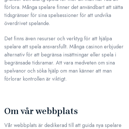
förlora. Många spelare finner det användbart att sätta
tidsgränser för sina spelsessioner för att undvika
överdrivet spelande.
Det finns även resurser och verktyg för att hjälpa
spelare att spela ansvarsfullt. Många casinon erbjuder
alternativ för att begränsa insättningar eller spela i
begränsade tidsramar. Att vara medveten om sina
spelvanor och söka hjälp om man känner att man
förlorar kontrollen är viktigt.
Om vår webbplats
Vår webbplats är dedikerad till att guida nya spelare