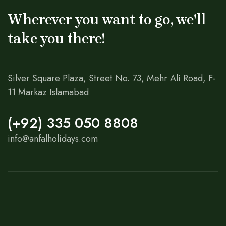
Wherever you want to go, we'll
take you there!
Silver Square Plaza, Street No. 73, Mehr Ali Road, F-
11 Markaz Islamabad
(+92) 335 050 8808
info@anfalholidays.com