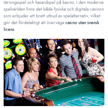
tärningsspel och hasardspel på kasino. I den moderna
spelvärlden finns det både fysiska och digitala casinon
som erbjuder ett brett utbud av spelalternativ, vilket
gör det fördelaktigt att överväga
casino utan svensk
licens
.