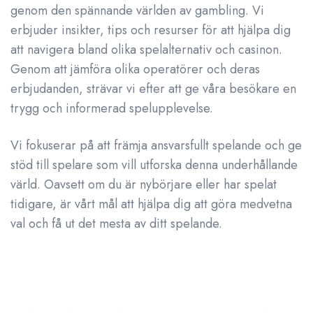
genom den spännande världen av gambling. Vi
erbjuder insikter, tips och resurser för att hjälpa dig
att navigera bland olika spelalternativ och casinon.
Genom att jämföra olika operatörer och deras
erbjudanden, strävar vi efter att ge våra besökare en
trygg och informerad spelupplevelse.
Vi fokuserar på att främja ansvarsfullt spelande och ge
stöd till spelare som vill utforska denna underhållande
värld. Oavsett om du är nybörjare eller har spelat
tidigare, är vårt mål att hjälpa dig att göra medvetna
val och få ut det mesta av ditt spelande.