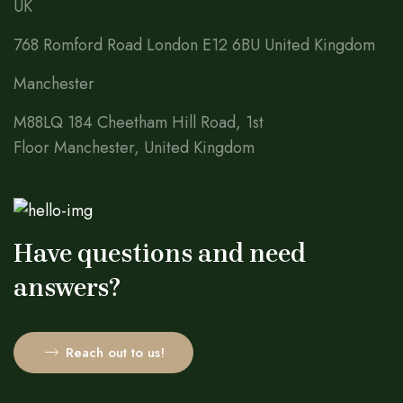
UK
768 Romford Road London E12 6BU United Kingdom
Manchester
M88LQ 184 Cheetham Hill Road, 1st
Floor Manchester, United Kingdom
Have questions and need
answers?
Reach out to us!