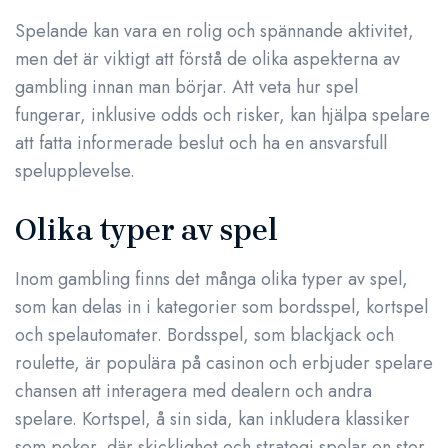
Spelande kan vara en rolig och spännande aktivitet,
men det är viktigt att förstå de olika aspekterna av
gambling innan man börjar. Att veta hur spel
fungerar, inklusive odds och risker, kan hjälpa spelare
att fatta informerade beslut och ha en ansvarsfull
spelupplevelse.
Olika typer av spel
Inom gambling finns det många olika typer av spel,
som kan delas in i kategorier som bordsspel, kortspel
och spelautomater. Bordsspel, som blackjack och
roulette, är populära på casinon och erbjuder spelare
chansen att interagera med dealern och andra
spelare. Kortspel, å sin sida, kan inkludera klassiker
som poker, där skicklighet och strategi spelar en stor