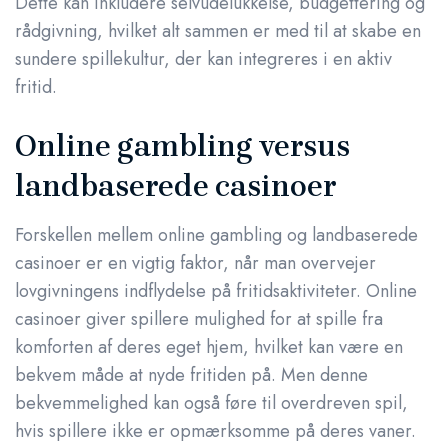
Dette kan inkludere selvudelukkelse, budgettering og
rådgivning, hvilket alt sammen er med til at skabe en
sundere spillekultur, der kan integreres i en aktiv
fritid.
Online gambling versus
landbaserede casinoer
Forskellen mellem online gambling og landbaserede
casinoer er en vigtig faktor, når man overvejer
lovgivningens indflydelse på fritidsaktiviteter. Online
casinoer giver spillere mulighed for at spille fra
komforten af deres eget hjem, hvilket kan være en
bekvem måde at nyde fritiden på. Men denne
bekvemmelighed kan også føre til overdreven spil,
hvis spillere ikke er opmærksomme på deres vaner.