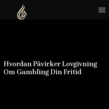
Hvordan Påvirker Lovgivning
Om Gambling Din Fritid