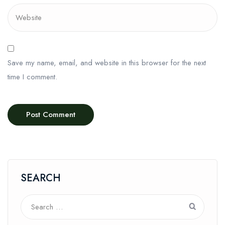
Save my name, email, and website in this browser for the next
time I comment.
SEARCH
Search
for: