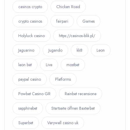
casinos crypto
Chicken Road
crypto casinos
fairpari
Games
Holyluck casino
https://casinos-blik.pl/
Jaguarino
Jugando
kk8
Leon
leon bet
Live
mostbet
paypal casino
Platforms
Powbet Casino GR
Rainbet recensione
sapphirebet
Startseite öffnen Baxterbet
Superbet
Verywell casino uk