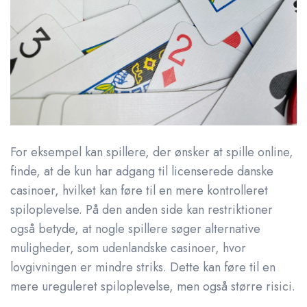
For eksempel kan spillere, der ønsker at spille online,
finde, at de kun har adgang til licenserede danske
casinoer, hvilket kan føre til en mere kontrolleret
spiloplevelse. På den anden side kan restriktioner
også betyde, at nogle spillere søger alternative
muligheder, som udenlandske casinoer, hvor
lovgivningen er mindre striks. Dette kan føre til en
mere ureguleret spiloplevelse, men også større risici.