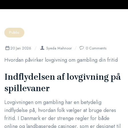
Public
20 Jan 2026
Syeda Mahnoor
0 Comments
Hvordan påvirker lovgivning om gambling din fritid
Indflydelsen af lovgivning på
spillevaner
Lovgivningen om gambling har en betydelig
indflydelse på, hvordan folk vælger at bruge deres
fritid. I Danmark er der strenge regler for både
online og landbaserede casinoer, som er designet til