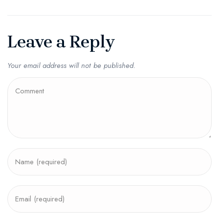
Leave a Reply
Your email address will not be published.