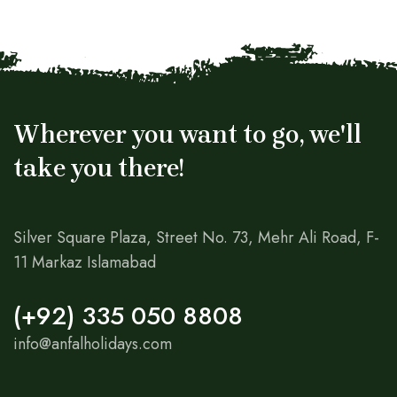
Wherever you want to go, we'll
take you there!
Silver Square Plaza, Street No. 73, Mehr Ali Road, F-
11 Markaz Islamabad
(+92) 335 050 8808
info@anfalholidays.com