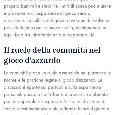
proprio bankroll e stabilire limiti di spesa può aiutare
a preservare un’esperienza di gioco sana e
divertente. La cultura del gioco deve quindi evolversi
per adattarsi a queste nuove realtà, mantenendo un
equilibrio tra intrattenimento e responsabilità.
Il ruolo della comunità nel
gioco d’azzardo
La comunità gioca un ruolo essenziale nel plasmare le
norme e le pratiche legate al gioco d’azzardo. Le
discussioni aperte sui pericoli e sulle esperienze
personali possono contribuire a creare un ambiente
più consapevole e responsabile. La condivisione di
storie e testimonianze aiuta a demistificare il gioco e