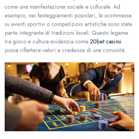
come una manifestazione sociale e culturale. Ad
esempio, nei festeggiamenti popolari, le scommesse
su eventi sportivi o competizioni artistiche sono state
parte integrante di tradizioni locali. Questo legame
tra gioco e cultura evidenzia come
20bet casino
possa riflettere valori e credenze di una comunità.