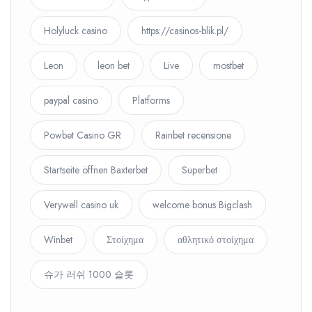
Holyluck casino
https://casinos-blik.pl/
Leon
leon bet
Live
mostbet
paypal casino
Platforms
Powbet Casino GR
Rainbet recensione
Startseite öffnen Baxterbet
Superbet
Verywell casino uk
welcome bonus Bigclash
Winbet
Στοίχημα
αθλητικό στοίχημα
슈가 러쉬 1000 슬롯