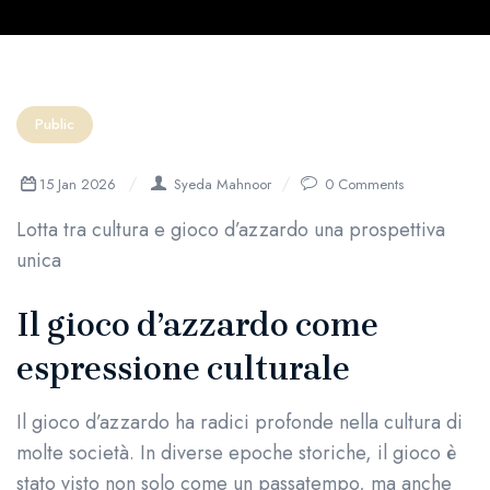
Public
15 Jan 2026
Syeda Mahnoor
0 Comments
Lotta tra cultura e gioco d’azzardo una prospettiva
unica
Il gioco d’azzardo come
espressione culturale
Il gioco d’azzardo ha radici profonde nella cultura di
molte società. In diverse epoche storiche, il gioco è
stato visto non solo come un passatempo, ma anche