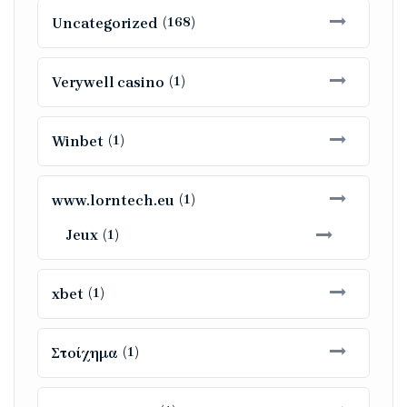
(168)
Uncategorized
(1)
Verywell casino
(1)
Winbet
(1)
www.lorntech.eu
Jeux
(1)
(1)
xbet
(1)
Στοίχημα