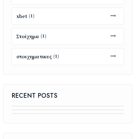
(1)
xbet
(1)
Στοίχημα
(1)
στοιχηματικες
RECENT POSTS
August 7, 2026
August 7, 2026
August 7, 2026
Master your casino mentality to
Master Baccarat’s Secrets to
Domineer het casino: Jouw
raise your winning prizes