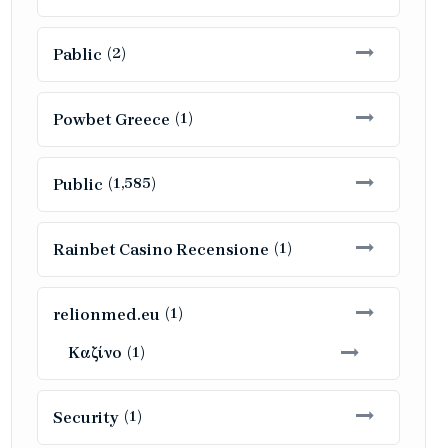
(2)
Pablic
(1)
Powbet Greece
(1,585)
Public
(1)
Rainbet Casino Recensione
(1)
relionmed.eu
Καζίνο
(1)
(1)
Security