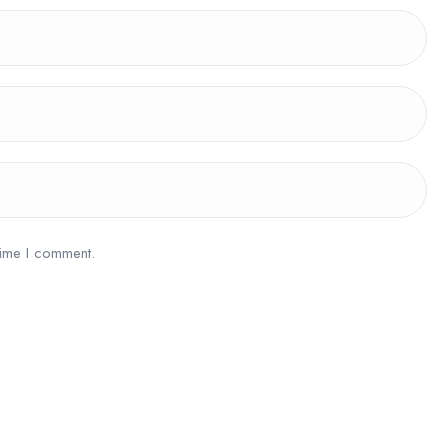
time I comment.