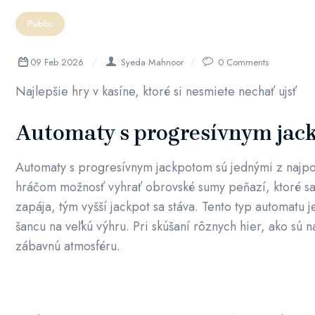
Public
09 Feb 2026
Syeda Mahnoor
0 Comments
Najlepšie hry v kasíne, ktoré si nesmiete nechať ujsť
Automaty s progresívnym ja
Automaty s progresívnym jackpotom sú jednými z najpop
hráčom možnosť vyhrať obrovské sumy peňazí, ktoré sa
zapája, tým vyšší jackpot sa stáva. Tento typ automatu j
šancu na veľkú výhru. Pri skúšaní rôznych hier, ako sú 
zábavnú atmosféru.