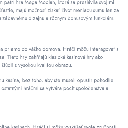
patrí hra Mega Moolah, ktorá sa preslávila svojimi
šťastie, majú možnosť získať život meniacu sumu len za
jmu zábavnému dizajnu a rôznym bonusovým funkciám.
sína priamo do vášho domova. Hráči môžu interagovať s
e. Tieto hry zahŕňajú klasické kasínové hry ako
 štúdií s vysokou kvalitou obrazu.
éru kasína, bez toho, aby ste museli opustiť pohodlie
ostatnými hráčmi sa vytvára pocit spoločenstva a
nline kasínach. Hráči si môžu vyskúšať svoje zručnosti