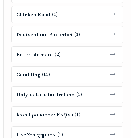
(1)
Chicken Road
(1)
Deutschland Baxterbet
(2)
Entertainment
(11)
Gambling
(1)
Holyluck casino Ireland
(1)
leon Προσφορές Καζίνο
(1)
Live Στοιχήματα