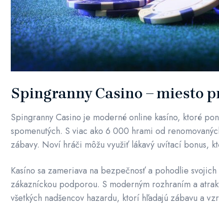
Spingranny Casino – miesto p
Spingranny Casino je moderné online kasíno, ktoré ponú
spomenutých. S viac ako 6 000 hrami od renomovaných
zábavy. Noví hráči môžu využiť lákavý uvítací bonus, k
Kasíno sa zameriava na bezpečnosť a pohodlie svojich
zákazníckou podporou. S moderným rozhraním a atrak
všetkých nadšencov hazardu, ktorí hľadajú zábavu a v