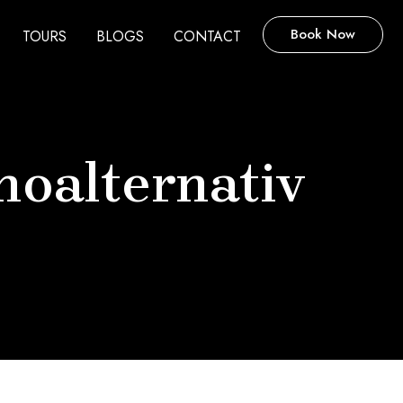
Book Now
TOURS
BLOGS
CONTACT
inoalternativ