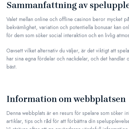
Sammanfattning av spelupple
Valet mellan online och offline casinon beror mycket 
bekvämlighet, variation och potentiella bonusar kan onl
för dem som söker social interaktion och en livlig atmos
Oavsett vilket alternativ du väljer, är det viktigt att spe
har sina egna fördelar och nackdelar, och det handlar o
bäst.
Information om webbplatsen
Denna webbplats är en resurs för spelare som söker inf
artiklar, tips och råd för att förbättra din spelupplevels