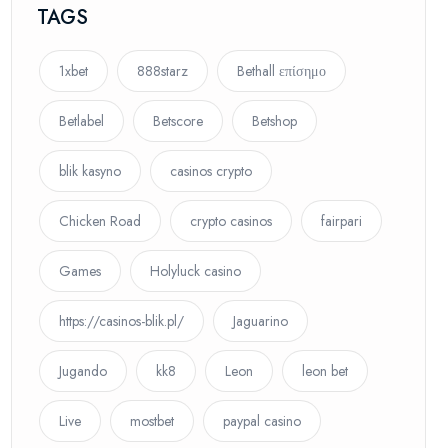
persiguen emociones y la emoción
TAGS
casino
del desempate por penales
1xbet
888starz
Bethall επίσημο
Betlabel
Betscore
Betshop
blik kasyno
casinos crypto
Chicken Road
crypto casinos
fairpari
Games
Holyluck casino
https://casinos-blik.pl/
Jaguarino
Jugando
kk8
Leon
leon bet
Live
mostbet
paypal casino