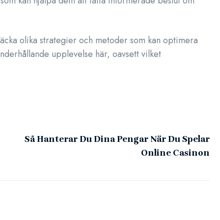
n som kan hjälpa dem att fatta informerade beslut om
äcka olika strategier och metoder som kan optimera
underhållande upplevelse här, oavsett vilket
Så Hanterar Du Dina Pengar När Du Spelar
Online Casinon