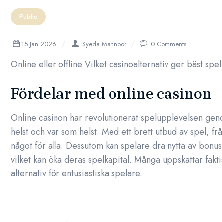
Public
15 Jan 2026
Syeda Mahnoor
0 Comments
Online eller offline Vilket casinoalternativ ger bäst spe
Fördelar med online casinon
Online casinon har revolutionerat spelupplevelsen geno
helst och var som helst. Med ett brett utbud av spel, frå
något för alla. Dessutom kan spelare dra nytta av bonu
vilket kan öka deras spelkapital. Många uppskattar fakt
alternativ för entusiastiska spelare.