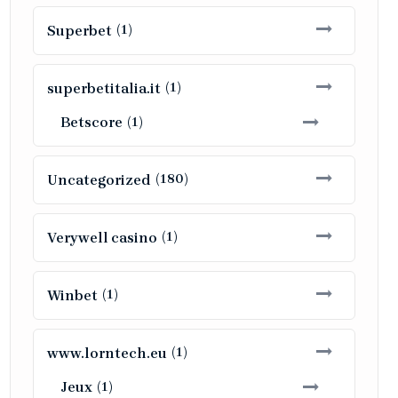
(1)
Superbet
(1)
superbetitalia.it
Betscore
(1)
(180)
Uncategorized
(1)
Verywell casino
(1)
Winbet
(1)
www.lorntech.eu
Jeux
(1)