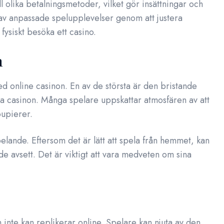
ll olika betalningsmetoder, vilket gör insättningar och
av anpassade spelupplevelser genom att justera
 fysiskt besöka ett casino.
n
d online casinon. En av de största är den bristande
ska casinon. Många spelare uppskattar atmosfären av att
oupierer.
pelande. Eftersom det är lätt att spela från hemmet, kan
de avsett. Det är viktigt att vara medveten om sina
 inte kan replikerar online. Spelare kan njuta av den