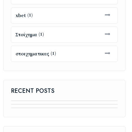
(1)
xbet
(1)
Στοίχημα
(1)
στοιχηματικες
RECENT POSTS
August 8, 2026
August 8, 2026
August 7, 2026
Descubre la perspectiva de un
Donde los grandes apostadores
Test Post Created
jugador distinguido en 888starz