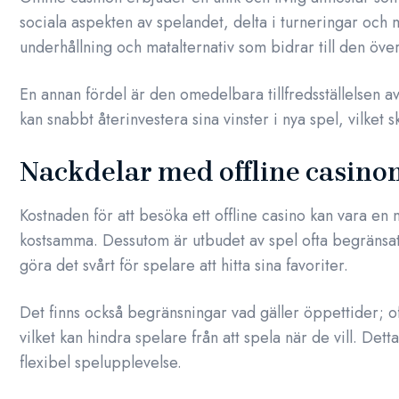
sociala aspekten av spelandet, delta i turneringar och
underhållning och matalternativ som bidrar till den öv
En annan fördel är den omedelbara tillfredsställelsen av
kan snabbt återinvestera sina vinster i nya spel, vilke
Nackdelar med offline casino
Kostnaden för att besöka ett offline casino kan vara en
kostsamma. Dessutom är utbudet av spel ofta begränsat j
göra det svårt för spelare att hitta sina favoriter.
Det finns också begränsningar vad gäller öppettider; o
vilket kan hindra spelare från att spela när de vill. De
flexibel spelupplevelse.