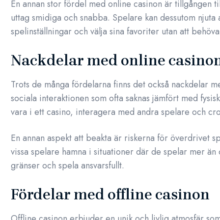
En annan stor fördel med online casinon är tillgången ti
uttag smidiga och snabba. Spelare kan dessutom njuta 
spelinställningar och välja sina favoriter utan att behöva
Nackdelar med online casino
Trots de många fördelarna finns det också nackdelar me
sociala interaktionen som ofta saknas jämfört med fysi
vara i ett casino, interagera med andra spelare och cr
En annan aspekt att beakta är riskerna för överdrivet s
vissa spelare hamna i situationer där de spelar mer än 
gränser och spela ansvarsfullt.
Fördelar med offline casinon
Offline casinon erbjuder en unik och livlig atmosfär som