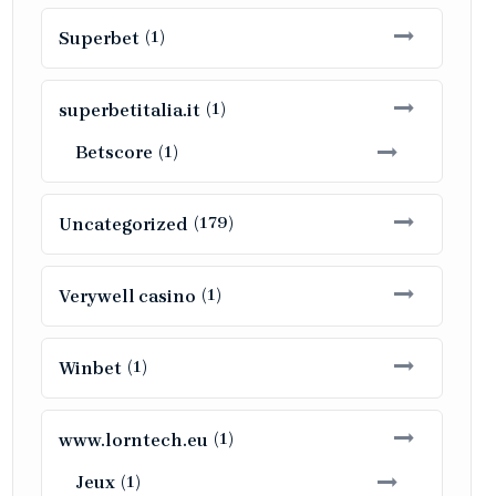
(1)
Superbet
(1)
superbetitalia.it
Betscore
(1)
(179)
Uncategorized
(1)
Verywell casino
(1)
Winbet
(1)
www.lorntech.eu
Jeux
(1)