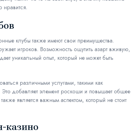
о нравится.
бов
онные клубы также имеют свои преимущества.
ружает игроков. Возможность ощутить азарт вживую,
дает уникальный опыт, который не может быть
зоваться различными услугами, такими как
 Это добавляет элемент роскоши и повышает общее
 также является важным аспектом, который не стоит
н-казино