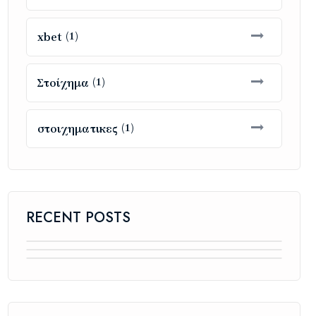
(1)
xbet
(1)
Στοίχημα
(1)
στοιχηματικες
RECENT POSTS
August 7, 2026
August 7, 2026
August 7, 2026
Magyar Online Casino: élő
Unlock triumphant wins: navigate
Increase your winning value:
cashback lehetőségek a nyerő