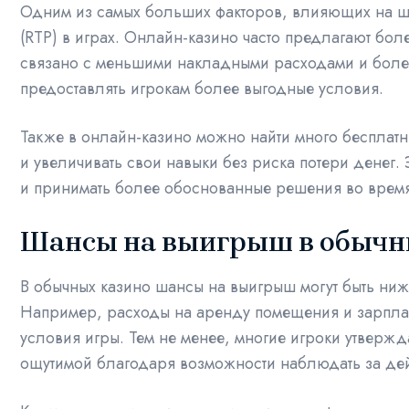
Одним из самых больших факторов, влияющих на ша
(RTP) в играх. Онлайн-казино часто предлагают бол
связано с меньшими накладными расходами и более
предоставлять игрокам более выгодные условия.
Также в онлайн-казино можно найти много бесплатны
и увеличивать свои навыки без риска потери денег.
и принимать более обоснованные решения во время
Шансы на выигрыш в обычн
В обычных казино шансы на выигрыш могут быть ниж
Например, расходы на аренду помещения и зарплат
условия игры. Тем не менее, многие игроки утвержд
ощутимой благодаря возможности наблюдать за дей