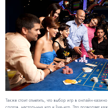
Также стоит отметить, что выбор игр в онлайн-казин
слотов, настольных игр и live-игр. Это позволяет каж