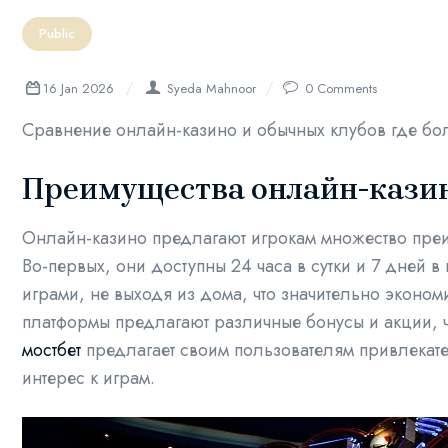
Public
16 Jan 2026
Syeda Mahnoor
0 Comments
Сравнение онлайн-казино и обычных клубов где б
Преимущества онлайн-кази
Онлайн-казино предлагают игрокам множество пре
Во-первых, они доступны 24 часа в сутки и 7 дней
играми, не выходя из дома, что значительно экономи
платформы предлагают различные бонусы и акции, 
мостбет
предлагает своим пользователям привлекат
интерес к играм.