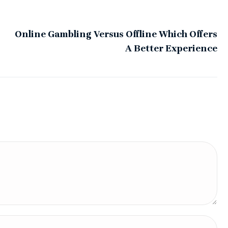
Online Gambling Versus Offline Which Offers
A Better Experience